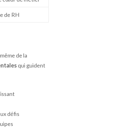
re de RH
 même de la
ntales
qui guident
uissant
aux défis
quipes