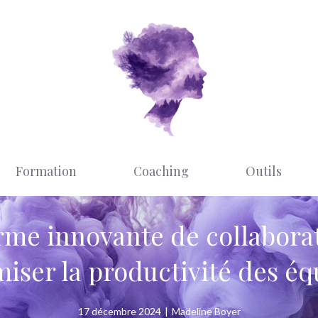
Formation
Coaching
Outils
orme innovante de collabora
miser la productivité des éq
17 décembre 2024
|
Madeline Boyer