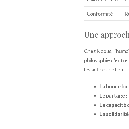
Conformité
Re
Une approch
Chez Noous, l’humai
philosophie d’entrep
les actions de l’entr
La bonne hu
Le partage
:
La capacité 
La solidarité