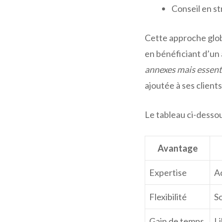
Conseil en s
Cette approche glob
en bénéficiant d’u
annexes mais essent
ajoutée à ses clients
Le tableau ci-dessou
Avantage
Expertise
A
Flexibilité
So
Gain de temps
Li