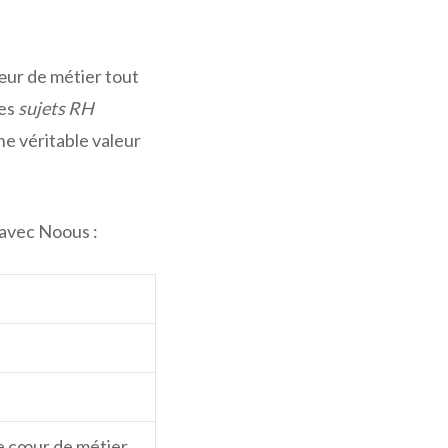
œur de métier tout
les
sujets RH
une véritable valeur
 avec Noous :
le cœur de métier