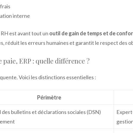
frais
tion interne
IRH est avant tout un
outil de gain de temps et de confo
es, réduit les erreurs humaines et garantit le respect des ob
e paie, ERP : quelle différence ?
uente. Voici les distinctions essentielles :
Périmètre
l des bulletins et déclarations sociales (DSN)
Expert
uement
gestion