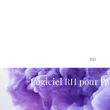
Aller
au
contenu
RH
Logiciel RH pour PM