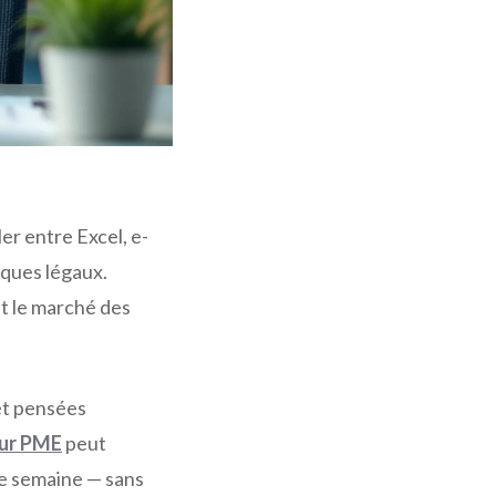
er entre Excel, e-
sques légaux.
et le marché des
 et pensées
our PME
peut
ue semaine — sans