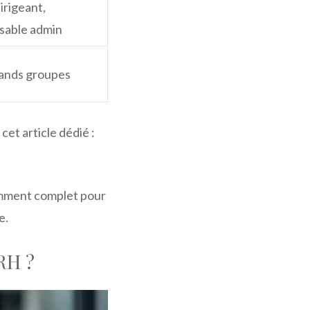
irigeant,
sable admin
rands groupes
et article dédié :
samment complet pour
e.
RH ?