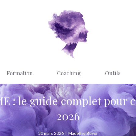
Formation
Coaching
Outils
E : le guide complet pour c
2026
30 mars 2026
|
Madeline Boyer