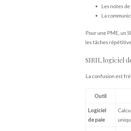
Les notes de 
La communica
Pour une PME, un S
les tâches répétitiv
SIRH, logiciel d
La confusion est fréq
Outil
Logiciel
Calcu
de paie
uniq