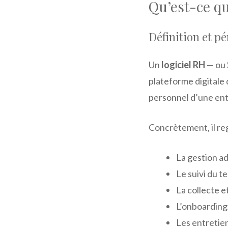
Qu’est-ce qu
Définition et p
Un
logiciel RH
— ou
plateforme digitale 
personnel d’une ent
Concrètement, il reg
La gestion ad
Le suivi du t
La collecte et
L’onboarding
Les entretie