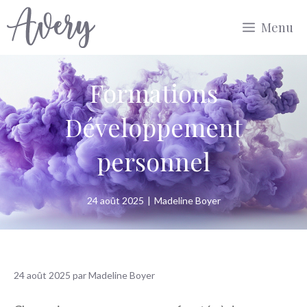
Aller
Menu
au
contenu
Formations
Développement
personnel
24 août 2025
|
Madeline Boyer
24 août 2025
par
Madeline Boyer