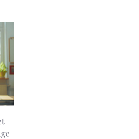
et
age