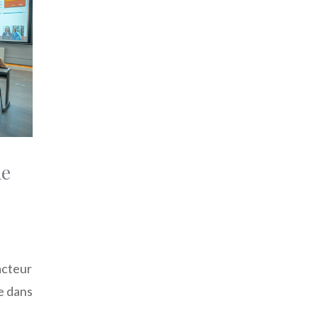
me
acteur
e dans