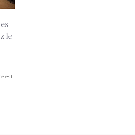
des
z le
ce est