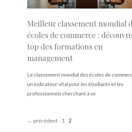
Meilleur classement mondial 
écoles de commerce : découvre
top des formations en
management
Le classement mondial des écoles de commer
un indicateur vital pour les étudiants et les
professionnels cherchant à se
Page
Page
←
précédent
1
2