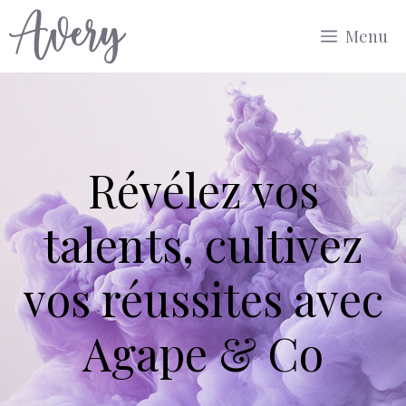
Aller
Menu
au
contenu
Révélez vos
talents, cultivez
vos réussites avec
Agape & Co